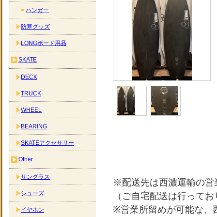
ハンガー
防寒グッズ
LONGボード用品
SKATE
DECK
TRUCK
WHEEL
BEARING
SKATEアクセサリー
Other
サングラス
※配送先は西濃運輸の営
シューズ
（ご自宅配送は行ってお
※営業所留めが可能な、
イヤホン