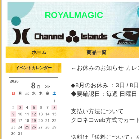
ROYALMAGIC
ホーム
商品一覧
←お休みのお知らせ カ
イベントカレンダー
◆8月のお休み ：3日 / 8日 /
◆要確認日：毎週 日曜日
支払い方法について
クロネコweb方式でカー
送料は『送料について』