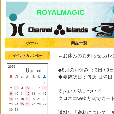
ROYALMAGIC
ホーム
商品一覧
←お休みのお知らせ カ
イベントカレンダー
◆8月のお休み ：3日 / 8日 /
◆要確認日：毎週 日曜日
支払い方法について
クロネコweb方式でカー
送料は『送料について』