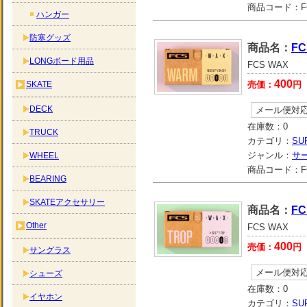
商品コード：
F
ハンガー
防寒グッズ
商品名：
FC
LONGボード用品
FCS WAX
400
SKATE
売価：
円
DECK
メール便対
在庫数：
0
TRUCK
カテゴリ：
SU
ジャンル：
サ
WHEEL
商品コード：
F
BEARING
SKATEアクセサリー
商品名：
FC
Other
FCS WAX
400
売価：
円
サングラス
メール便対
シューズ
在庫数：
0
イヤホン
カテゴリ：
SU