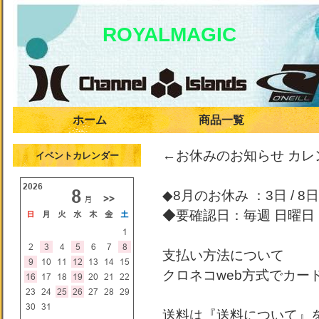
ROYALMAGIC
ホーム
商品一覧
←お休みのお知らせ カ
イベントカレンダー
◆8月のお休み ：3日 / 8日 /
◆要確認日：毎週 日曜日
支払い方法について
クロネコweb方式でカー
送料は『送料について』